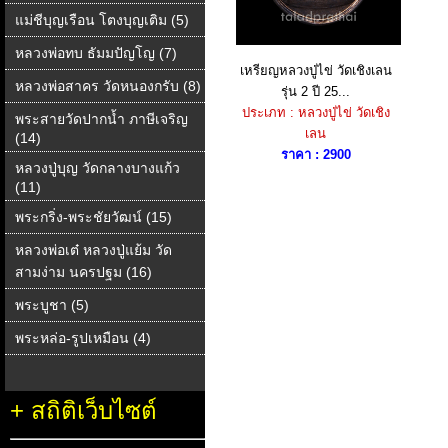
แม่ชีบุญเรือน โตงบุญเติม (5)
หลวงพ่อทบ ธัมมปัญโญ (7)
เหรียญหลวงปู่ไข่ วัดเชิงเลน
หลวงพ่อสาคร วัดหนองกรับ (8)
รุ่น 2 ปี 25...
ประเภท : หลวงปู่ไข่ วัดเชิง
พระสายวัดปากน้ำ ภาษีเจริญ
เลน
(14)
ราคา : 2900
หลวงปู่บุญ วัดกลางบางแก้ว
(11)
พระกริ่ง-พระชัยวัฒน์ (15)
หลวงพ่อเต๋ หลวงปู่แย้ม วัด
สามง่าม นครปฐม (16)
พระบูชา (5)
พระหล่อ-รูปเหมือน (4)
+
สถิติเว็บไซต์