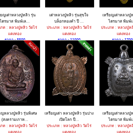
ียญเต่าหลวงปู่หลิว รุ่น
เต่าหลวงปู่หลิว รุ่นสุขใจ
เหรียญเต่าหลวงปู่หล
ไตรมาส พิมพ์เล...
บล็อกทองคำ ปี ...
ไตรมาส พิมพ์เล
ภท : หลวงปู่หลิว วัดไร่
ประเภท : หลวงปู่หลิว วัดไร่
ประเภท : หลวงปู่หลิ
แตงทอง
แตงทอง
แตงทอง
ราคา : 5500
ราคา : 11000
ราคา : 1700
ยญหลวงปู่หลิว รุ่นพิเศษ
เหรียญเต่า หลวงปู่หลิว รุ่นปาง
เหรียญเต่าหลวงปู่หล
(สงครามเกาห...
เปิดโลก ปี...
ไตรมาส พิมพ์เล
ภท : หลวงปู่หลิว วัดไร่
ประเภท : หลวงปู่หลิว วัดไร่
ประเภท : หลวงปู่หลิ
แตงทอง
แตงทอง
แตงทอง