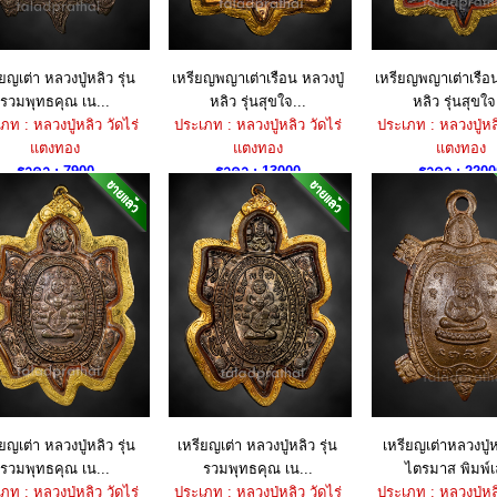
ยญเต่า หลวงปู่หลิว รุ่น
เหรียญพญาเต่าเรือน หลวงปู่
เหรียญพญาเต่าเรือน
รวมพุทธคุณ เน...
หลิว รุ่นสุขใจ...
หลิว รุ่นสุขใจ
ภท : หลวงปู่หลิว วัดไร่
ประเภท : หลวงปู่หลิว วัดไร่
ประเภท : หลวงปู่หลิ
แตงทอง
แตงทอง
แตงทอง
ราคา : 7900
ราคา : 13000
ราคา : 2200
ยญเต่า หลวงปู่หลิว รุ่น
เหรียญเต่า หลวงปู่หลิว รุ่น
เหรียญเต่าหลวงปู่หล
รวมพุทธคุณ เน...
รวมพุทธคุณ เน...
ไตรมาส พิมพ์เล
ภท : หลวงปู่หลิว วัดไร่
ประเภท : หลวงปู่หลิว วัดไร่
ประเภท : หลวงปู่หลิ