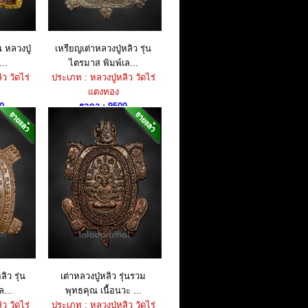
 หลวงปู่
เหรียญเต่าหลวงปู่หลิว รุ่น
...
ไตรมาส พิมพ์เล...
ว วัดไร่
ประเภท : หลวงปู่หลิว วัดไร่
แตงทอง
0
ราคา : 9500
ิว รุ่น
เต่าหลวงปู่หลิว รุ่นรวม
...
พุทธคุณ เนื้อนวะ ...
ว วัดไร่
ประเภท : หลวงปู่หลิว วัดไร่