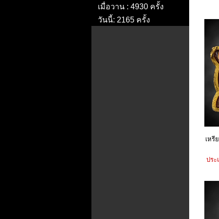
เมื่อวาน : 4930 ครั้ง
วันนี้: 2165 ครั้ง
เหรี
ประเ