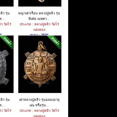
ิว รุ่น
พญาเต่าเรือน หลวงปู่หลิว รุ่น
...
พิเศษ เมตตา...
ว วัดไร่
ประเภท : หลวงปู่หลิว วัดไร่
แตงทอง
0
ราคา : 2500
ิว รุ่น
เต่าหลวงปู่หลิว รุ่นฉลองอายุ
...
๘๖ หรือรุ่น...
ว วัดไร่
ประเภท : หลวงปู่หลิว วัดไร่
แตงทอง