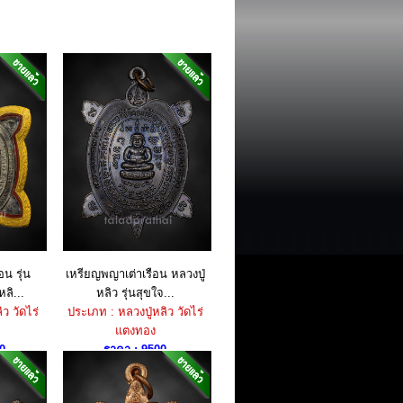
น รุ่น
เหรียญพญาเต่าเรือน หลวงปู่
ลิ...
หลิว รุ่นสุขใจ...
ว วัดไร่
ประเภท : หลวงปู่หลิว วัดไร่
แตงทอง
0
ราคา : 9500